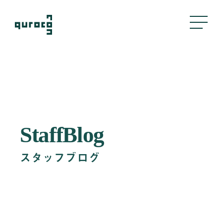
About Us
私たちについて
Business
StaffBlog
事業内容
スタッフブログ
評判管理
クリエイティブ
採用支援
Company