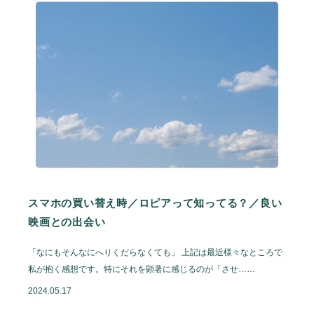
企業情報
Contact
お問い合わせ
Staff Blog
スタッフブログ
Information
お知らせ
Recruit
採用情報
スマホの買い替え時／ロピアって知ってる？／良い
映画との出会い
「なにもそんなにへりくだらなくても」 上記は最近様々なところで
私が抱く感想です。特にそれを顕著に感じるのが「させ……
2024.05.17