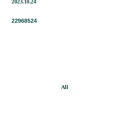
2023.10.24
企業情報
Contact
22968524
お問い合わせ
Staff Blog
スタッフブログ
Information
お知らせ
Recruit
採用情報
All