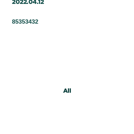
2022.04.12
企業情報
Contact
85353432
お問い合わせ
Staff Blog
スタッフブログ
Information
お知らせ
Recruit
採用情報
All