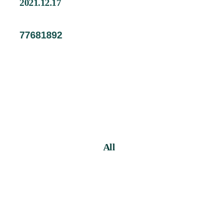
2021.12.17
企業情報
Contact
77681892
お問い合わせ
Staff Blog
スタッフブログ
Information
お知らせ
Recruit
採用情報
All