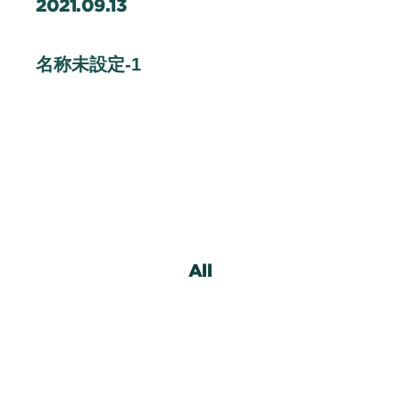
2021.09.13
企業情報
Contact
名称未設定-1
お問い合わせ
Staff Blog
スタッフブログ
Information
お知らせ
Recruit
採用情報
All