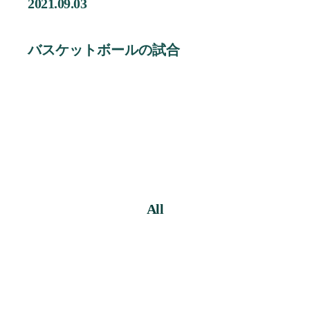
2021.09.03
企業情報
Contact
バスケットボールの試合
お問い合わせ
Staff Blog
スタッフブログ
Information
お知らせ
Recruit
採用情報
All