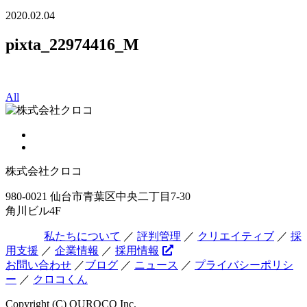
2020.02.04
pixta_22974416_M
All
株式会社クロコ
980-0021 仙台市青葉区中央二丁目7-30
角川ビル4F
私たちについて
／
評判管理
／
クリエイティブ
／
採
用支援
／
企業情報
／
採用情報
お問い合わせ
／
ブログ
／
ニュース
／
プライバシーポリシ
ー
／
クロコくん
Copyright (C) QUROCO Inc.