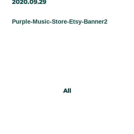
2020.09.29
企業情報
Contact
Purple-Music-Store-Etsy-Banner2
お問い合わせ
Staff Blog
スタッフブログ
Information
お知らせ
Recruit
採用情報
All