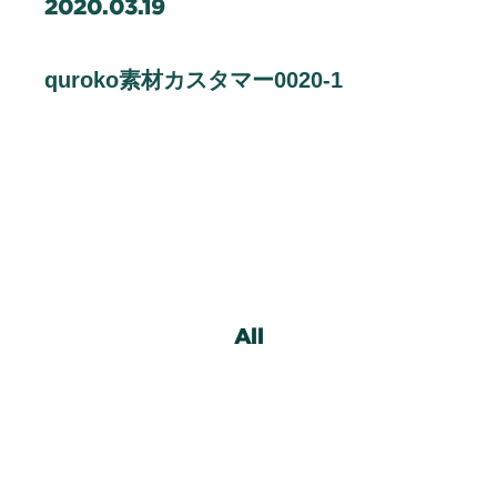
2020.03.19
企業情報
Contact
quroko素材カスタマー0020-1
お問い合わせ
Staff Blog
スタッフブログ
Information
お知らせ
Recruit
採用情報
All