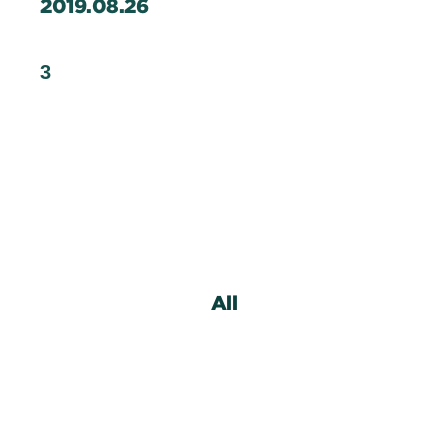
2019.08.26
企業情報
Contact
3
お問い合わせ
Staff Blog
スタッフブログ
Information
お知らせ
Recruit
採用情報
All