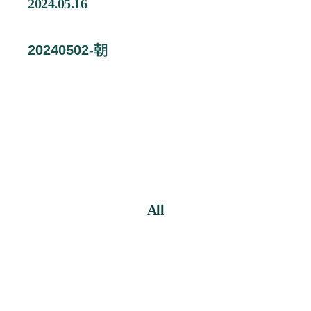
2024.05.16
企業情報
Contact
20240502-朝
お問い合わせ
Staff Blog
スタッフブログ
Information
お知らせ
Recruit
採用情報
All